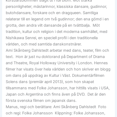
körsbärsblommen slagit ut i full blom. Möt starka
personligheter; mästarinnor, klassiska dansare, gudinnor,
butohdansare, forskare och en dragqueen. Samtliga
relaterar till en legend om två gudinnor; den ena gömd i en
grotta, den andra vilt dansande på en tvättbalja. Möt
tradition, kultur och religion i det moderna samhället, med
Nishikawa Senrei, en speciell profil i den traditionella
världen, och med samtida danskonstnärer.
Ami Skånberg Dahlstedt arbetar med dans, teater, film och
text. Hon är just nu doktorand på Department of Drama
and Theatre, Royal Holloway University i London. Hennes
filmer har visats över hela världen och hon skriver en blogg
om dans på uppdrag av Kultur i Väst. Dokumentärfilmen
Solens dans (premiär april 2013), som hon skapat
tillsammans med Folke Johansson, har hittills visats i USA,
Japan och Argentina och finns även på DVD. Det är den
första svenska filmen om japansk dans.
Manus, regi och berättare: Ami Skånberg Dahlstedt Foto
och regi: Folke Johansson Klippning: Folke Johansson,