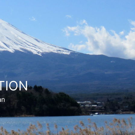
TION
an