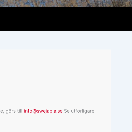
, görs till
info@swejap.a.se
Se utförligare