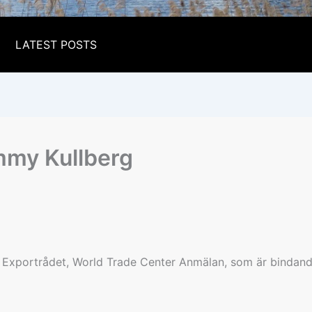
LATEST POSTS
my Kullberg
 Exportrådet, World Trade Center Anmälan, som är bindande