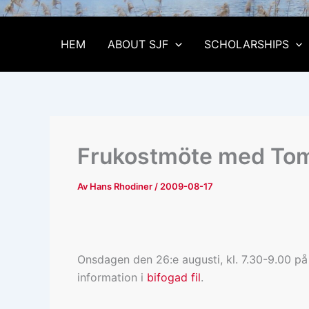
HEM
ABOUT SJF
SCHOLARSHIPS
Frukostmöte med Tom
Av
Hans Rhodiner
/
2009-08-17
Onsdagen den 26:e augusti, kl. 7.30-9.00 på
information i
bifogad fil
.