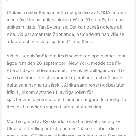
Utrikesminister Kishida höll, i marginalen av UNGA, möten
med såväl Kinas utrikesminister Wang Yi som Sydkoreas
utrikesminister Yun Byung-se. Det kan också noteras att
Abe, vid parlamentets öppnande, nämnde att han ville se
”stabila och vänskapliga band” med Kina.
Vid ett högnivåmöte om fredsbevarande operationer som
ägde rum den 26 september i New York, meddelade PM
Abe att Japan eftersträvar ett mer aktivt deltagande i FN-
sanktionerade fredsbevarande operationer och nämnde i
detta sammanhang särskilt Afrika samt regeringsbeslutet
från 1 juli som syftade till utvidga rollen för
självförsvarsstyrkorna och bland annat göra det möjligt för
dessa att använda vapen i högre utsträckning.
Mot bakgrund av Rysslands fortsatta destabilisering av
Ukraina offentliggjorde Japan den 24 september, i linje
med övriga G7-länder, ytterligare sanktioner mot Ryssland.