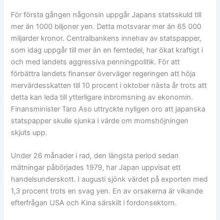
För första gången någonsin uppgår Japans statsskuld till
mer än 1000 biljoner yen. Detta motsvarar mer än 65 000
miljarder kronor. Centralbankens innehav av statspapper,
som idag uppgår till mer än en femtedel, har ökat kraftigt i
och med landets aggressiva penningpolitik. För att
förbättra landets finanser överväger regeringen att höja
mervärdesskatten till 10 procent i oktober nästa år trots att
detta kan leda till ytterligare inbromsning av ekonomin.
Finansminister Taro Aso uttryckte nyligen oro att japanska
statspapper skulle sjunka i värde om momshöjningen
skjuts upp.
Under 26 månader i rad, den längsta period sedan
mätningar påbörjades 1979, har Japan uppvisat ett
handelsunderskott. I augusti sjönk värdet på exporten med
1,3 procent trots en svag yen. En av orsakerna är vikande
efterfrågan USA och Kina särskilt i fordonsektorn.