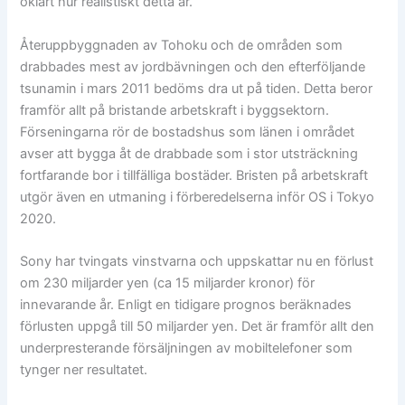
oklart hur realistiskt detta är.
Återuppbyggnaden av Tohoku och de områden som
drabbades mest av jordbävningen och den efterföljande
tsunamin i mars 2011 bedöms dra ut på tiden. Detta beror
framför allt på bristande arbetskraft i byggsektorn.
Förseningarna rör de bostadshus som länen i området
avser att bygga åt de drabbade som i stor utsträckning
fortfarande bor i tillfälliga bostäder. Bristen på arbetskraft
utgör även en utmaning i förberedelserna inför OS i Tokyo
2020.
Sony har tvingats vinstvarna och uppskattar nu en förlust
om 230 miljarder yen (ca 15 miljarder kronor) för
innevarande år. Enligt en tidigare prognos beräknades
förlusten uppgå till 50 miljarder yen. Det är framför allt den
underpresterande försäljningen av mobiltelefoner som
tynger ner resultatet.