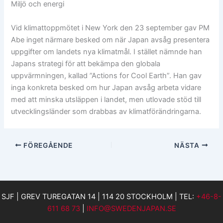
Miljö och energi
Vid klimattoppmötet i New York den 23 september gav PM
Abe inget närmare besked om när Japan avsåg presentera
uppgifter om landets nya klimatmål. I stället nämnde han
Japans strategi för att bekämpa den globala
uppvärmningen, kallad ”Actions for Cool Earth”. Han gav
inga konkreta besked om hur Japan avsåg arbeta vidare
med att minska utsläppen i landet, men utlovade stöd till
utvecklingsländer som drabbas av klimatförändringarna.
FÖREGÅENDE
NÄSTA
SJF | GREV TUREGATAN 14 | 114 20 STOCKHOLM | TEL:
+46-8-
611 68 73
|
INFO@SWEDENJAPAN.SE