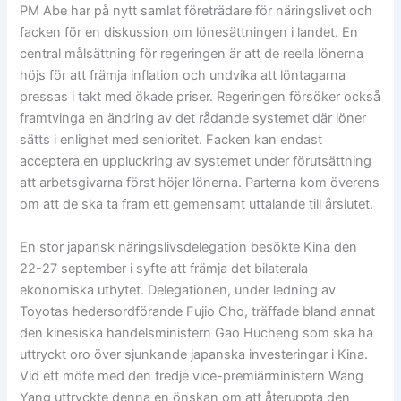
PM Abe har på nytt samlat företrädare för näringslivet och
facken för en diskussion om lönesättningen i landet. En
central målsättning för regeringen är att de reella lönerna
höjs för att främja inflation och undvika att löntagarna
pressas i takt med ökade priser. Regeringen försöker också
framtvinga en ändring av det rådande systemet där löner
sätts i enlighet med senioritet. Facken kan endast
acceptera en uppluckring av systemet under förutsättning
att arbetsgivarna först höjer lönerna. Parterna kom överens
om att de ska ta fram ett gemensamt uttalande till årslutet.
En stor japansk näringslivsdelegation besökte Kina den
22-27 september i syfte att främja det bilaterala
ekonomiska utbytet. Delegationen, under ledning av
Toyotas hedersordförande Fujio Cho, träffade bland annat
den kinesiska handelsministern Gao Hucheng som ska ha
uttryckt oro över sjunkande japanska investeringar i Kina.
Vid ett möte med den tredje vice-premiärministern Wang
Yang uttryckte denna en önskan om att återuppta den