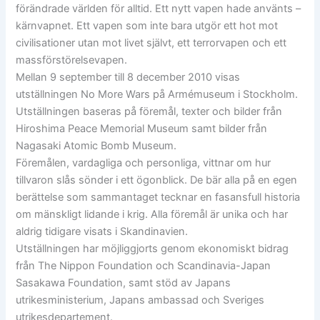
förändrade världen för alltid. Ett nytt vapen hade använts –
kärnvapnet. Ett vapen som inte bara utgör ett hot mot
civilisationer utan mot livet självt, ett terrorvapen och ett
massförstörelsevapen.
Mellan 9 september till 8 december 2010 visas
utställningen No More Wars på Armémuseum i Stockholm.
Utställningen baseras på föremål, texter och bilder från
Hiroshima Peace Memorial Museum samt bilder från
Nagasaki Atomic Bomb Museum.
Föremålen, vardagliga och personliga, vittnar om hur
tillvaron slås sönder i ett ögonblick. De bär alla på en egen
berättelse som sammantaget tecknar en fasansfull historia
om mänskligt lidande i krig. Alla föremål är unika och har
aldrig tidigare visats i Skandinavien.
Utställningen har möjliggjorts genom ekonomiskt bidrag
från The Nippon Foundation och Scandinavia-Japan
Sasakawa Foundation, samt stöd av Japans
utrikesministerium, Japans ambassad och Sveriges
utrikesdepartement.