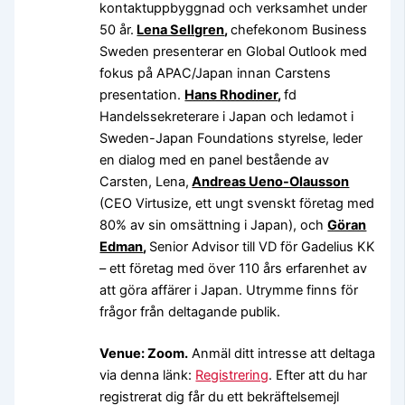
kontaktuppbyggnad och verksamhet under
50 år.
Lena Sellgren
,
chefekonom Business
Sweden presenterar en Global Outlook med
fokus på APAC/Japan innan Carstens
presentation.
Hans Rhodiner
,
fd
Handelssekreterare i Japan och ledamot i
Sweden-Japan Foundations styrelse, leder
en dialog med en panel bestående av
Carsten, Lena,
Andreas Ueno-Olausson
(CEO Virtusize, ett ungt svenskt företag med
80% av sin omsättning i Japan), och
Göran
Edman
,
Senior Advisor till VD för Gadelius KK
– ett företag med över 110 års erfarenhet av
att göra affärer i Japan. Utrymme finns för
frågor från deltagande publik.
Venue: Zoom.
Anmäl ditt intresse att deltaga
via denna länk:
Registrering
. Efter att du har
registrerat dig får du ett bekräftelsemejl