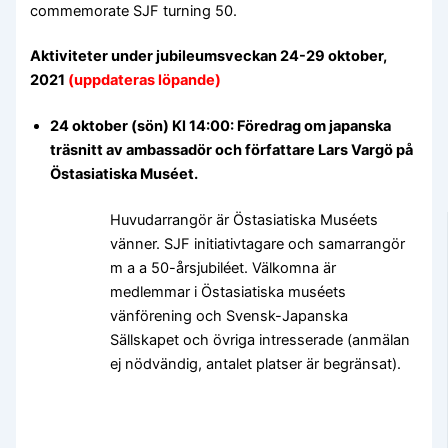
commemorate SJF turning 50.
Aktiviteter under jubileumsveckan 24-29 oktober,
2021
(uppdateras löpande)
24 oktober (sön) Kl 14:00: Föredrag om japanska
träsnitt av ambassadör och författare Lars
Vargö på
Östasiatiska Muséet.
Huvudarrangör är Östasiatiska Muséets
vänner. SJF initiativtagare och samarrangör
m a a 50-årsjubiléet. Välkomna är
medlemmar i Östasiatiska muséets
vänförening och Svensk-Japanska
Sällskapet och övriga intresserade (anmälan
ej nödvändig, antalet platser är begränsat).