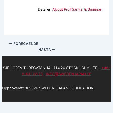
Detaljer:
About Prof Sankai & Seminar
FÖREGÅENDE
NÄSTA
SJF | GREV TUREGATAN 14 | 114 20 STOCKHOLM | TEL:
+46-
8-611 68 73
|
INFO@SWEDENJAPAN.SE
Upphovsrätt © 2026 SWEDEN-JAPAN FOUNDATION