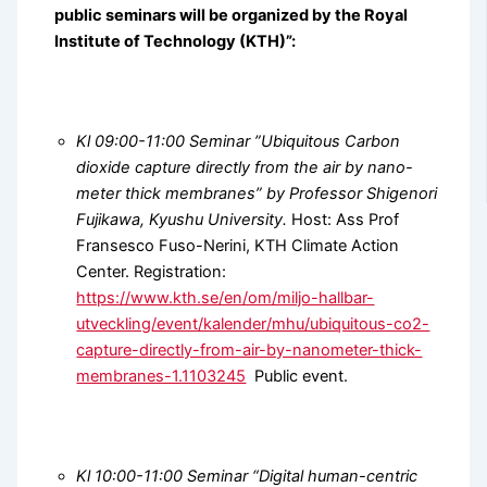
public seminars will be organized by the Royal
Institute of Technology (KTH)”:
Kl 09:00-11:00 Seminar ”Ubiquitous Carbon
dioxide capture directly from the air by nano-
meter thick membranes” by Professor Shigenori
Fujikawa, Kyushu University.
Host: Ass Prof
Fransesco Fuso-Nerini, KTH Climate Action
Center. Registration:
https://www.kth.se/en/om/miljo-hallbar-
utveckling/event/kalender/mhu/ubiquitous-co2-
capture-directly-from-air-by-nanometer-thick-
membranes-1.1103245
Public event.
Kl 10:00-11:00 Seminar “Digital human-centric