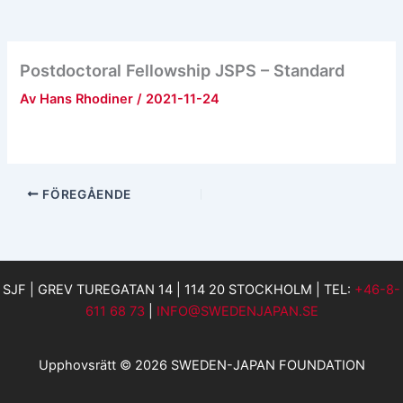
Postdoctoral Fellowship JSPS – Standard
Av
Hans Rhodiner
/
2021-11-24
FÖREGÅENDE
SJF | GREV TUREGATAN 14 | 114 20 STOCKHOLM | TEL:
+46-8-
611 68 73
|
INFO@SWEDENJAPAN.SE
Upphovsrätt © 2026 SWEDEN-JAPAN FOUNDATION