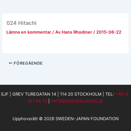
024 Hitachi
Lämna en kommentar
/ Av
Hans Rhodiner
/
2015-06-22
FÖREGÅENDE
SJF | GREV TUREGATAN 14 | 114 20 STOCKHOLM | TEL:
+46-8-
611 68 73
|
INFO@SWEDENJAPAN.SE
Upphovsrätt © 2026 SWEDEN-JAPAN FOUNDATION