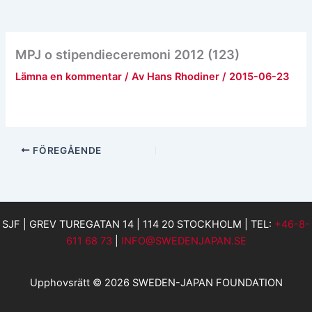
MPJ o stipendieceremoni 2012 (123)
Lämna en kommentar
/ Av
Hans Rhodiner
/
2015-06-23
FÖREGÅENDE
SJF | GREV TUREGATAN 14 | 114 20 STOCKHOLM | TEL:
+46-8-
611 68 73
|
INFO@SWEDENJAPAN.SE
Upphovsrätt © 2026 SWEDEN-JAPAN FOUNDATION