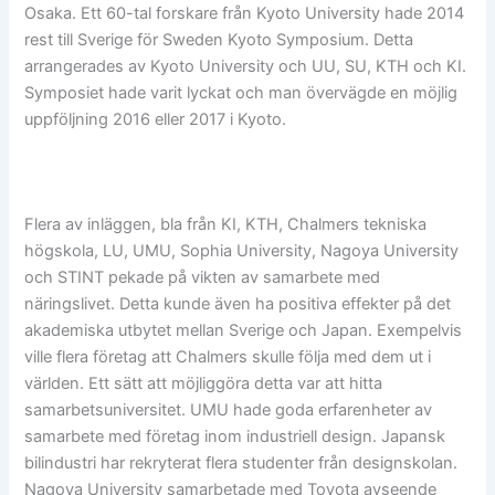
Osaka. Ett 60-tal forskare från Kyoto University hade 2014
rest till Sverige för Sweden Kyoto Symposium. Detta
arrangerades av Kyoto University och UU, SU, KTH och KI.
Symposiet hade varit lyckat och man övervägde en möjlig
uppföljning 2016 eller 2017 i Kyoto.
Flera av inläggen, bla från KI, KTH, Chalmers tekniska
högskola, LU, UMU, Sophia University, Nagoya University
och STINT pekade på vikten av samarbete med
näringslivet. Detta kunde även ha positiva effekter på det
akademiska utbytet mellan Sverige och Japan. Exempelvis
ville flera företag att Chalmers skulle följa med dem ut i
världen. Ett sätt att möjliggöra detta var att hitta
samarbetsuniversitet. UMU hade goda erfarenheter av
samarbete med företag inom industriell design. Japansk
bilindustri har rekryterat flera studenter från designskolan.
Nagoya University samarbetade med Toyota avseende