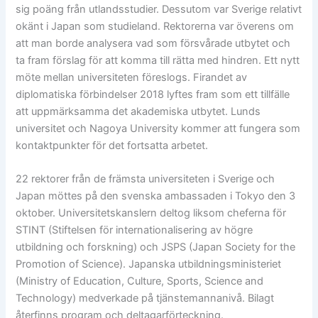
sig poäng från utlandsstudier. Dessutom var Sverige relativt
okänt i Japan som studieland. Rektorerna var överens om
att man borde analysera vad som försvårade utbytet och
ta fram förslag för att komma till rätta med hindren. Ett nytt
möte mellan universiteten föreslogs. Firandet av
diplomatiska förbindelser 2018 lyftes fram som ett tillfälle
att uppmärksamma det akademiska utbytet. Lunds
universitet och Nagoya University kommer att fungera som
kontaktpunkter för det fortsatta arbetet.
22 rektorer från de främsta universiteten i Sverige och
Japan möttes på den svenska ambassaden i Tokyo den 3
oktober. Universitetskanslern deltog liksom cheferna för
STINT (Stiftelsen för internationalisering av högre
utbildning och forskning) och JSPS (Japan Society for the
Promotion of Science). Japanska utbildningsministeriet
(Ministry of Education, Culture, Sports, Science and
Technology) medverkade på tjänstemannanivå. Bilagt
återfinns program och deltagarförteckning.