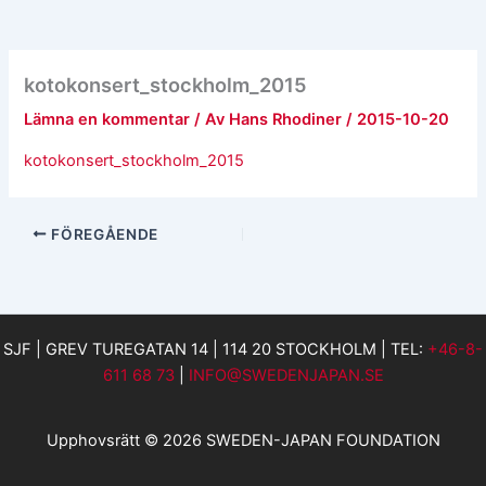
kotokonsert_stockholm_2015
Lämna en kommentar
/ Av
Hans Rhodiner
/
2015-10-20
kotokonsert_stockholm_2015
FÖREGÅENDE
SJF | GREV TUREGATAN 14 | 114 20 STOCKHOLM | TEL:
+46-8-
611 68 73
|
INFO@SWEDENJAPAN.SE
Upphovsrätt © 2026 SWEDEN-JAPAN FOUNDATION