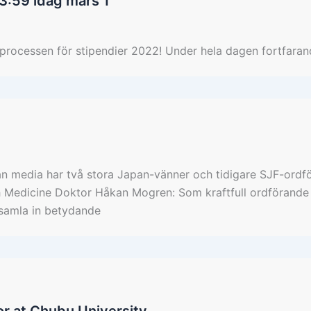
3:59 idag mars 1
sprocessen för stipendier 2022! Under hela dagen fortfara
an media har två stora Japan-vänner och tidigare SJF-ord
h Medicine Doktor Håkan Mogren: Som kraftfull ordförande 
 samla in betydande