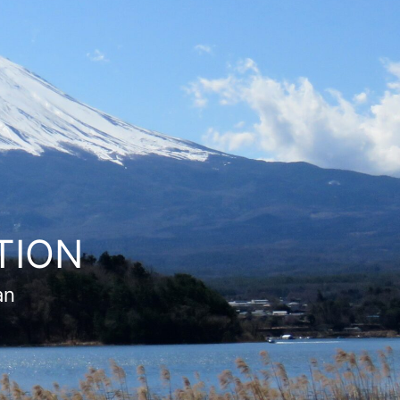
TION
an